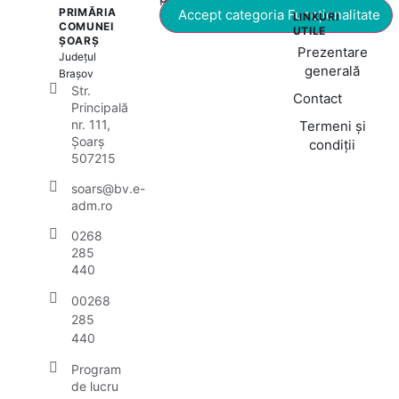
PRIMĂRIA
Accept categoria Funcționalitate
LINKURI
COMUNEI
UTILE
ȘOARȘ
Prezentare
Județul
generală
Brașov
Str.
Contact
Principală
nr. 111,
Termeni și
Șoarș
condiții
507215
soars@bv.e-
adm.ro
0268
285
440
00268
285
440
Program
de lucru