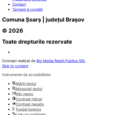
Contact
Termeni și condiții
Comuna Șoarș | județul Brașov
© 2026
Toate drepturile rezervate
Concept realizat de
Big Media Relații Publice SRL
Skip to content
Instrumente de accesibilitate
Măriți textul
Micșorați textul
Alb-negru
Contrast ridicat
Contrast negativ
Fundal luminos
Link-uri subliniate