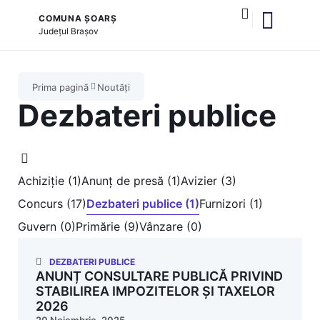
COMUNA ȘOARȘ
Județul
Brașov
și serviciile publice
Prima pagină
Noutăți
Dezbateri publice
Achiziție (1)
Anunț de presă (1)
Avizier (3)
Concurs (17)
Dezbateri publice (1)
Furnizori (1)
Guvern (0)
Primărie (9)
Vânzare (0)
DEZBATERI PUBLICE
ANUNȚ CONSULTARE PUBLICĂ PRIVIND
STABILIREA IMPOZITELOR ȘI TAXELOR
2026