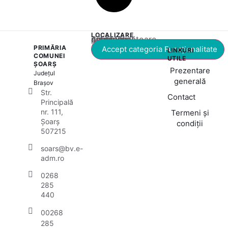
LOCALIZARE
Acest conținut este blocat până când acceptați categoria corespunzătoare de cookie-uri.
PRIMĂRIA
Accept categoria Funcționalitate
LINKURI
COMUNEI
UTILE
ȘOARȘ
Prezentare
Județul
generală
Brașov
Str.
Contact
Principală
nr. 111,
Termeni și
Șoarș
condiții
507215
soars@bv.e-
adm.ro
0268
285
440
00268
285