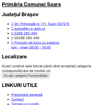
Primăria Comunei Șoarș
Județul
Brașov
Str. Principală nr. 111, Șoarș 507215
soars@bv.e-adm.ro
0268 285 440
00268 285 440
Program de lucru cu publicul:
luni - vineri 08:00 – 16:00
Localizare
Acest conținut este blocat până când acceptați categoria
corespunzătoare de cookie-uri.
Accept categoria Funcționalitate
LINKURI UTILE
Prezentare generală
Contact
Termeni și condiții