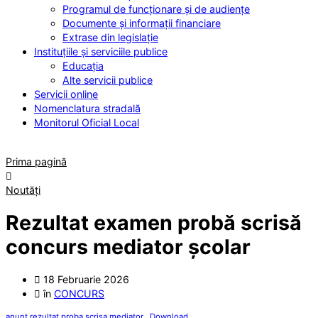
Programul de funcționare și de audiențe
Documente și informații financiare
Extrase din legislație
Instituțiile
și serviciile publice
Educația
Alte servicii publice
Servicii
online
Nomenclatura
stradală
Monitorul
Oficial Local
Prima pagină
Noutăți
Rezultat examen probă scrisă
concurs mediator școlar
18 Februarie 2026
în
CONCURS
anunt rezultat proba scrisa mediator
Download