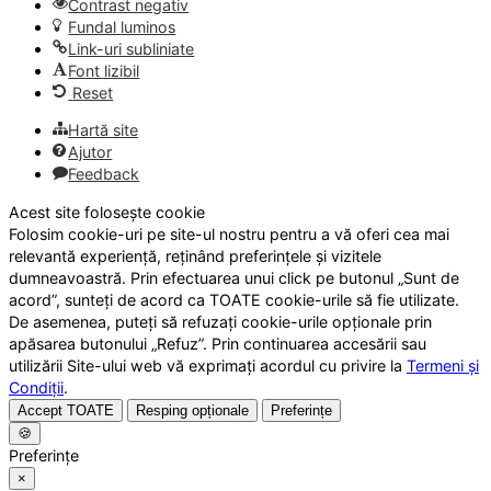
Contrast negativ
Fundal luminos
Link-uri subliniate
Font lizibil
Reset
Hartă site
Ajutor
Feedback
Acest site folosește cookie
Folosim cookie-uri pe site-ul nostru pentru a vă oferi cea mai
relevantă experiență, reținând preferințele și vizitele
dumneavoastră. Prin efectuarea unui click pe butonul „Sunt de
acord”, sunteți de acord ca TOATE cookie-urile să fie utilizate.
De asemenea, puteți să refuzați cookie-urile opționale prin
apăsarea butonului „Refuz”. Prin continuarea accesării sau
utilizării Site-ului web vă exprimați acordul cu privire la
Termeni și
Condiții
.
Accept TOATE
Resping opționale
Preferințe
🍪
Preferințe
×