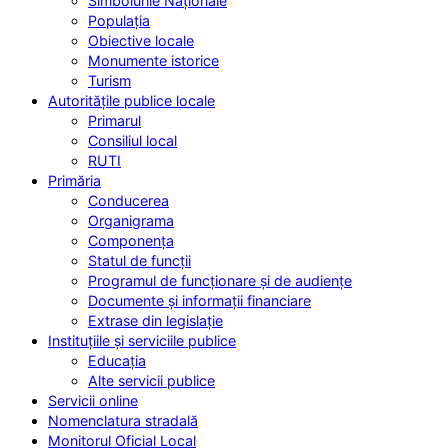
Simbolurile Naționale
Populația
Obiective locale
Monumente istorice
Turism
Autoritățile
publice locale
Primarul
Consiliul local
RUTI
Primăria
Conducerea
Organigrama
Componența
Statul de funcții
Programul de funcționare și de audiențe
Documente și informații financiare
Extrase din legislație
Instituțiile
și serviciile publice
Educația
Alte servicii publice
Servicii
online
Nomenclatura
stradală
Monitorul
Oficial Local