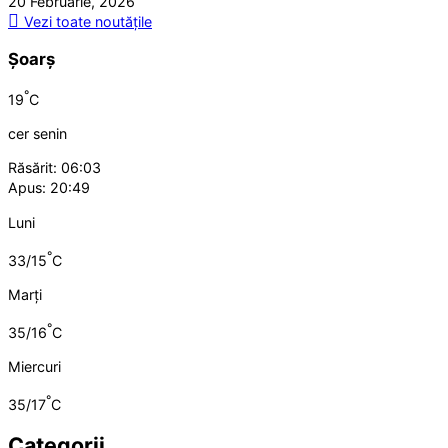
20 Februarie, 2026
Vezi toate noutățile
Șoarș
°
19
C
cer senin
Răsărit: 06:03
Apus: 20:49
Luni
°
33/15
C
Marți
°
35/16
C
Miercuri
°
35/17
C
Categorii