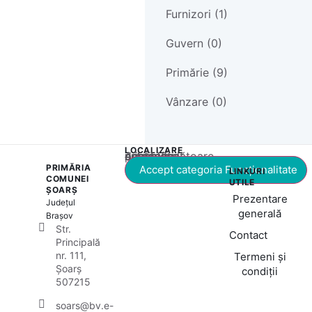
Furnizori (1)
Guvern (0)
Primărie (9)
Vânzare (0)
LOCALIZARE
Acest conținut este blocat până când acceptați categoria corespunzătoare de cookie-uri.
PRIMĂRIA
Accept categoria Funcționalitate
LINKURI
COMUNEI
UTILE
ȘOARȘ
Prezentare
Județul
generală
Brașov
Str.
Contact
Principală
nr. 111,
Termeni și
Șoarș
condiții
507215
soars@bv.e-