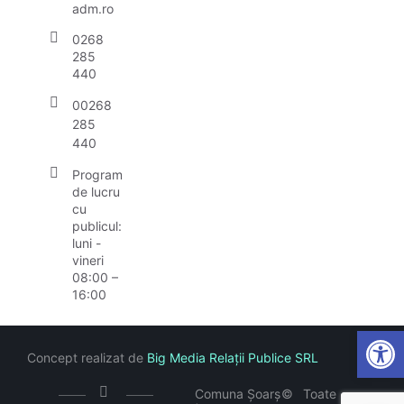
adm.ro
0268
285
440
00268
285
440
Program
de lucru
cu
publicul:
luni -
vineri
08:00 –
16:00
Open
Concept realizat de
Big Media Relații Publice SRL
Comuna Șoarș
©
Toate