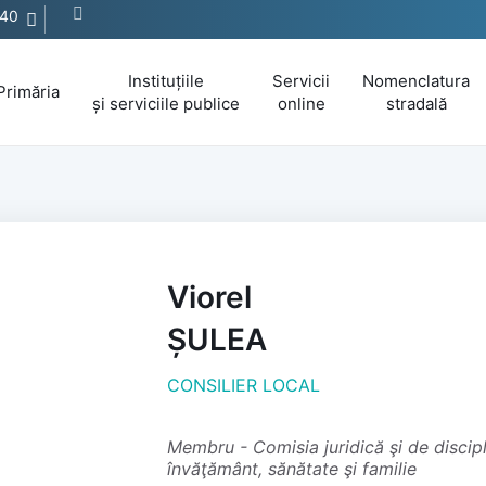
440
Instituțiile
Servicii
Nomenclatura
Primăria
și serviciile publice
online
stradală
Viorel
ȘULEA
CONSILIER LOCAL
membru - Comisia juridică şi de disciplină, activităţi social-culturale, culte,
învăţământ, sănătate şi familie