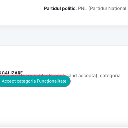
Partidul politic:
PNL (Partidul Național 
OCALIZARE
 conținut este blocat până când acceptați categoria corespunzătoare de cookie-uri.
Accept categoria Funcționalitate