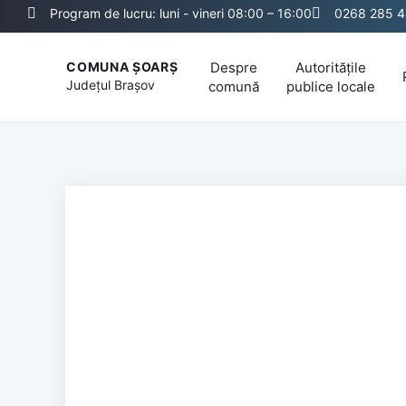
Program de lucru: luni - vineri 08:00 – 16:00
0268 285 
Despre
Autoritățile
COMUNA ȘOARȘ
Județul
Brașov
comună
publice locale