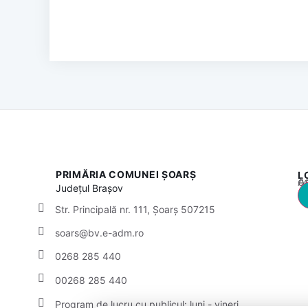
PRIMĂRIA COMUNEI ȘOARȘ
L
Acest
Județul
Brașov
Str. Principală nr. 111, Șoarș 507215
soars@bv.e-adm.ro
0268 285 440
00268 285 440
Program de lucru cu publicul:
luni - vineri