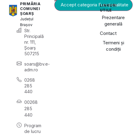
PRIMĂRIA
Accept categoria Funcționalitate
LINKURI
COMUNEI
UTILE
ȘOARȘ
Prezentare
Județul
generală
Brașov
Str.
Contact
Principală
nr. 111,
Termeni și
Șoarș
condiții
507215
soars@bv.e-
adm.ro
0268
285
440
00268
285
440
Program
de lucru