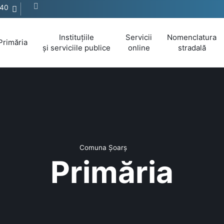
440
Instituțiile
Servicii
Nomenclatura
Primăria
și serviciile publice
online
stradală
Comuna Șoarș
Primăria