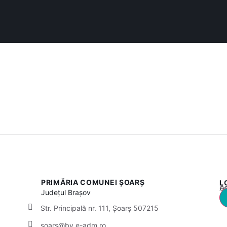
PRIMĂRIA COMUNEI ȘOARȘ
L
Acest
Județul
Brașov
Str. Principală nr. 111, Șoarș 507215
soars@bv.e-adm.ro