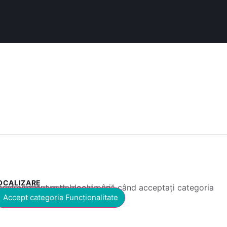
OCALIZARE
 conținut este blocat până când acceptați categoria corespunzătoare de cookie-uri.
Accept categoria Funcționalitate