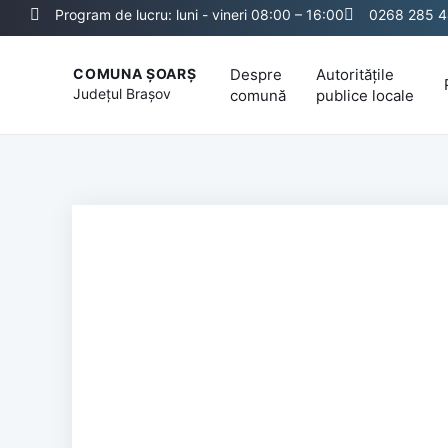
Program de lucru: luni - vineri 08:00 – 16:00
0268 285 
Despre
Autoritățile
COMUNA ȘOARȘ
Județul
Brașov
comună
publice locale