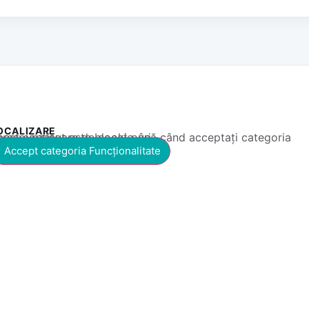
OCALIZARE
 conținut este blocat până când acceptați categoria corespunzătoare de cookie-uri.
Accept categoria Funcționalitate