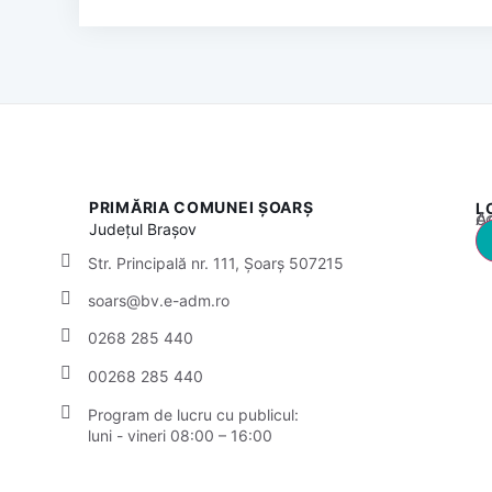
PRIMĂRIA COMUNEI ȘOARȘ
L
Acest
Județul
Brașov
Str. Principală nr. 111, Șoarș 507215
soars@bv.e-adm.ro
0268 285 440
00268 285 440
Program de lucru cu publicul:
luni - vineri 08:00 – 16:00