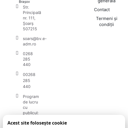
generală
Brașov
Str.
Contact
Principală
nr. 111,
Termeni și
Șoarș
condiții
507215
soars@bv.e-
adm.ro
0268
285
440
00268
285
440
Program
de lucru
cu
publicul:
luni -
Acest site folosește cookie
vineri