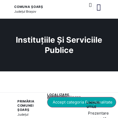
COMUNA ȘOARȘ
Județul
Brașov
și serviciile publice
Instituțiile Și Serviciile
Publice
LOCALIZARE
Acest conținut este blocat până când acceptați categoria corespunzătoare de cookie-uri.
PRIMĂRIA
Accept categoria Funcționalitate
LINKURI
COMUNEI
UTILE
ȘOARȘ
Prezentare
Județul