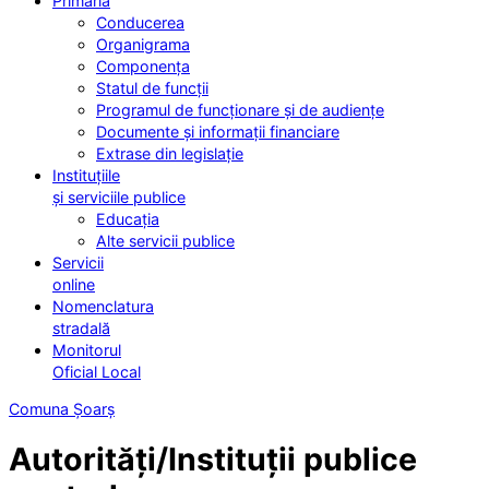
Primăria
Conducerea
Organigrama
Componența
Statul de funcții
Programul de funcționare și de audiențe
Documente și informații financiare
Extrase din legislație
Instituțiile
și serviciile publice
Educația
Alte servicii publice
Servicii
online
Nomenclatura
stradală
Monitorul
Oficial Local
Comuna Șoarș
Autorități/Instituții publice